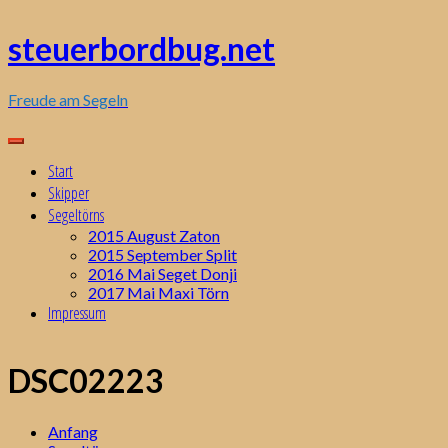
Zum
Inhalt
steuerbordbug.net
springen
Freude am Segeln
Start
Skipper
Segeltörns
2015 August Zaton
2015 September Split
2016 Mai Seget Donji
2017 Mai Maxi Törn
Impressum
DSC02223
Anfang