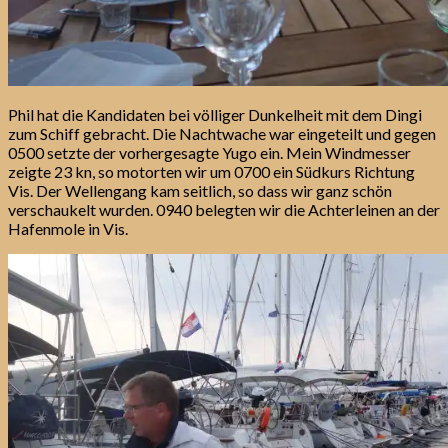
Phil hat die Kandidaten bei völliger Dunkelheit mit dem Dingi
zum Schiff gebracht. Die Nachtwache war eingeteilt und gegen
0500 setzte der vorhergesagte Yugo ein. Mein Windmesser
zeigte 23 kn, so motorten wir um 0700 ein Südkurs Richtung
Vis. Der Wellengang kam seitlich, so dass wir ganz schön
verschaukelt wurden. 0940 belegten wir die Achterleinen an der
Hafenmole in Vis.