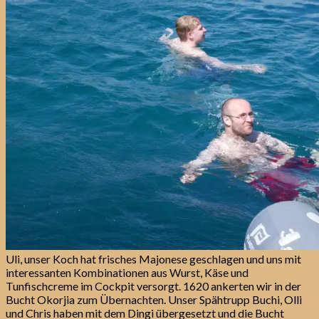
Uli, unser Koch hat frisches Majonese geschlagen und uns mit
interessanten Kombinationen aus Wurst, Käse und
Tunfischcreme im Cockpit versorgt. 1620 ankerten wir in der
Bucht Okorjia zum Übernachten. Unser Spähtrupp Buchi, Olli
und Chris haben mit dem Dingi übergesetzt und die Bucht