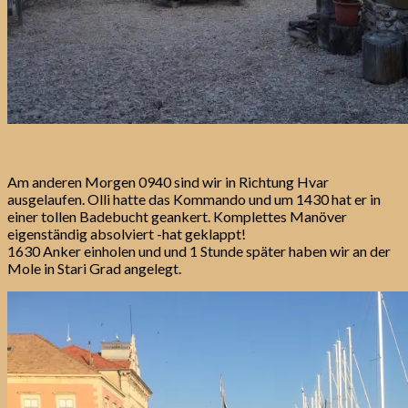
Am anderen Morgen 0940 sind wir in Richtung Hvar
ausgelaufen. Olli hatte das Kommando und um 1430 hat er in
einer tollen Badebucht geankert. Komplettes Manöver
eigenständig absolviert -hat geklappt!
1630 Anker einholen und und 1 Stunde später haben wir an der
Mole in Stari Grad angelegt.