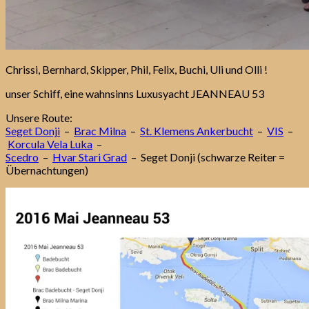
Chrissi, Bernhard, Skipper, Phil, Felix, Buchi, Uli und Olli !
unser Schiff, eine wahnsinns Luxusyacht JEANNEAU 53
Unsere Route:
Seget Donji
–
Brac Milna
–
St. Klemens Ankerbucht
–
VIS
–
Korcula Vela Luka
–
Scedro
–
Hvar Stari Grad
– Seget Donji (schwarze Reiter =
Übernachtungen)