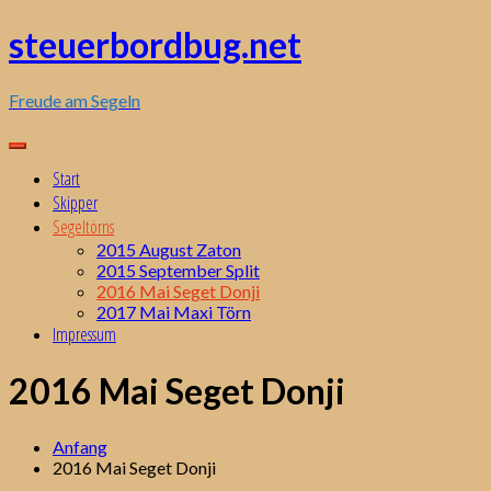
Zum
steuerbordbug.net
Inhalt
springen
Freude am Segeln
Start
Skipper
Segeltörns
2015 August Zaton
2015 September Split
2016 Mai Seget Donji
2017 Mai Maxi Törn
Impressum
2016 Mai Seget Donji
Anfang
2016 Mai Seget Donji