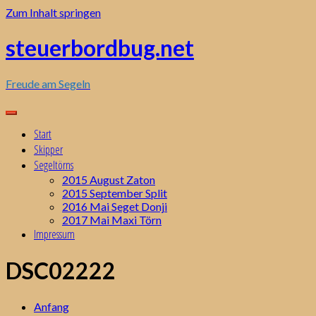
Zum Inhalt springen
steuerbordbug.net
Freude am Segeln
Start
Skipper
Segeltörns
2015 August Zaton
2015 September Split
2016 Mai Seget Donji
2017 Mai Maxi Törn
Impressum
DSC02222
Anfang