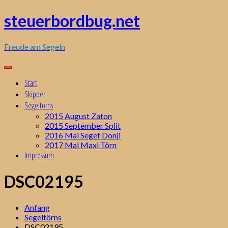
Zum
steuerbordbug.net
Inhalt
springen
Freude am Segeln
Start
Skipper
Segeltörns
2015 August Zaton
2015 September Split
2016 Mai Seget Donji
2017 Mai Maxi Törn
Impressum
DSC02195
Anfang
Segeltörns
DSC02195