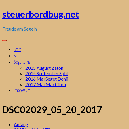
Zum
Inhalt
steuerbordbug.net
springen
Freude am Segeln
Start
Skipper
Segeltörns
2015 August Zaton
2015 September Split
2016 Mai Seget Donji
2017 Mai Maxi Törn
Impressum
DSC02029_05_20_2017
Anfang