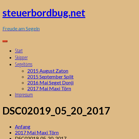
Zum
steuerbordbug.net
Inhalt
springen
Freude am Segeln
Start
Skipper
Segeltörns
2015 August Zaton
2015 September Split
2016 Mai Seget Donji
2017 Mai Maxi Törn
Impressum
DSC02019_05_20_2017
Anfang
2017 Mai Maxi Törn
DSC02019_05_20_2017