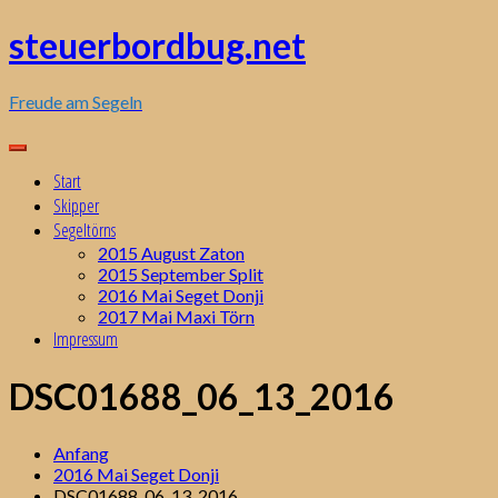
Zum
steuerbordbug.net
Inhalt
springen
Freude am Segeln
Start
Skipper
Segeltörns
2015 August Zaton
2015 September Split
2016 Mai Seget Donji
2017 Mai Maxi Törn
Impressum
DSC01688_06_13_2016
Anfang
2016 Mai Seget Donji
DSC01688_06_13_2016