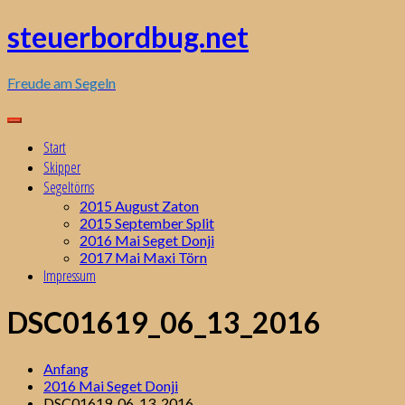
Zum
steuerbordbug.net
Inhalt
springen
Freude am Segeln
Start
Skipper
Segeltörns
2015 August Zaton
2015 September Split
2016 Mai Seget Donji
2017 Mai Maxi Törn
Impressum
DSC01619_06_13_2016
Anfang
2016 Mai Seget Donji
DSC01619_06_13_2016