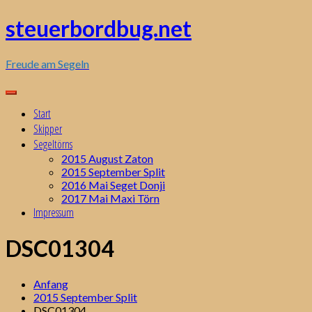
Zum
steuerbordbug.net
Inhalt
springen
Freude am Segeln
Start
Skipper
Segeltörns
2015 August Zaton
2015 September Split
2016 Mai Seget Donji
2017 Mai Maxi Törn
Impressum
DSC01304
Anfang
2015 September Split
DSC01304