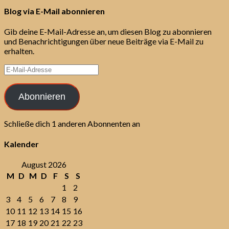
Blog via E-Mail abonnieren
Gib deine E-Mail-Adresse an, um diesen Blog zu abonnieren
und Benachrichtigungen über neue Beiträge via E-Mail zu
erhalten.
E-
Mail-
Adresse
Abonnieren
Schließe dich 1 anderen Abonnenten an
Kalender
August 2026
M
D
M
D
F
S
S
1
2
3
4
5
6
7
8
9
10
11
12
13
14
15
16
17
18
19
20
21
22
23