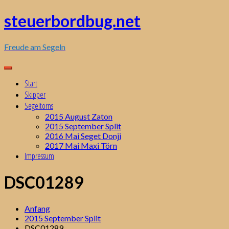
Zum
steuerbordbug.net
Inhalt
springen
Freude am Segeln
Start
Skipper
Segeltörns
2015 August Zaton
2015 September Split
2016 Mai Seget Donji
2017 Mai Maxi Törn
Impressum
DSC01289
Anfang
2015 September Split
DSC01289