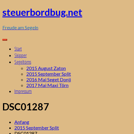
Zum
steuerbordbug.net
Inhalt
springen
Freude am Segeln
Start
Skipper
Segeltörns
2015 August Zaton
2015 September Split
2016 Mai Seget Donji
2017 Mai Maxi Törn
Impressum
DSC01287
Anfang
2015 September Split
DSC01287