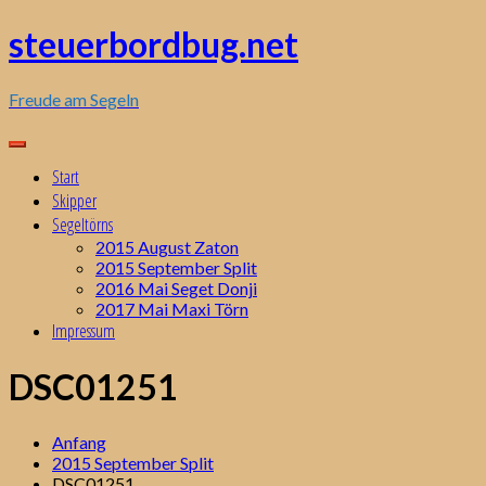
Zum
steuerbordbug.net
Inhalt
springen
Freude am Segeln
Start
Skipper
Segeltörns
2015 August Zaton
2015 September Split
2016 Mai Seget Donji
2017 Mai Maxi Törn
Impressum
DSC01251
Anfang
2015 September Split
DSC01251