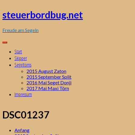
Zum
Inhalt
steuerbordbug.net
springen
Freude am Segeln
Start
Skipper
Segeltörns
2015 August Zaton
2015 September Split
2016 Mai Seget Donji
2017 Mai Maxi Törn
Impressum
DSC01237
Anfang