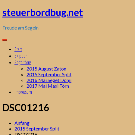
Zum
steuerbordbug.net
Inhalt
springen
Freude am Segeln
Start
Skipper
Segeltörns
2015 August Zaton
2015 September Split
2016 Mai Seget Donji
2017 Mai Maxi Törn
Impressum
DSC01216
Anfang
2015 September Split
DSC01216