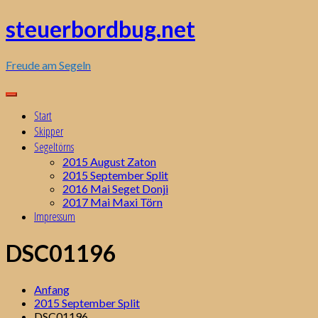
Zum
steuerbordbug.net
Inhalt
springen
Freude am Segeln
Start
Skipper
Segeltörns
2015 August Zaton
2015 September Split
2016 Mai Seget Donji
2017 Mai Maxi Törn
Impressum
DSC01196
Anfang
2015 September Split
DSC01196