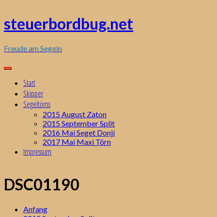
Zum
Inhalt
steuerbordbug.net
springen
Freude am Segeln
Start
Skipper
Segeltörns
2015 August Zaton
2015 September Split
2016 Mai Seget Donji
2017 Mai Maxi Törn
Impressum
DSC01190
Anfang