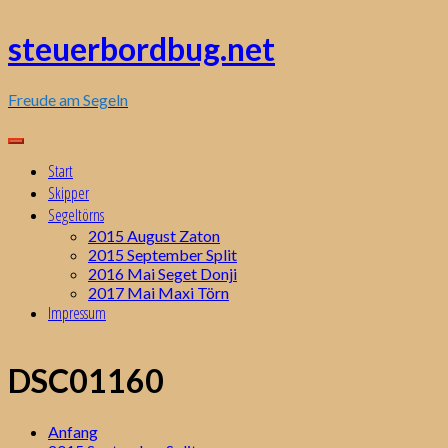
Zum
Inhalt
steuerbordbug.net
springen
Freude am Segeln
Start
Skipper
Segeltörns
2015 August Zaton
2015 September Split
2016 Mai Seget Donji
2017 Mai Maxi Törn
Impressum
DSC01160
Anfang